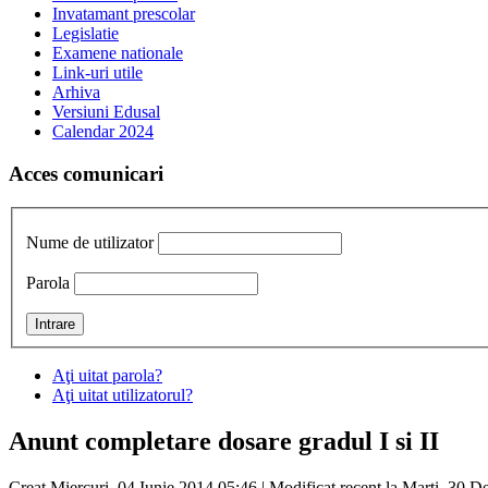
Invatamant prescolar
Legislatie
Examene nationale
Link-uri utile
Arhiva
Versiuni Edusal
Calendar 2024
Acces comunicari
Nume de utilizator
Parola
Aţi uitat parola?
Aţi uitat utilizatorul?
Anunt completare dosare gradul I si II
Creat Miercuri, 04 Iunie 2014 05:46
|
Modificat recent la Marți, 30 