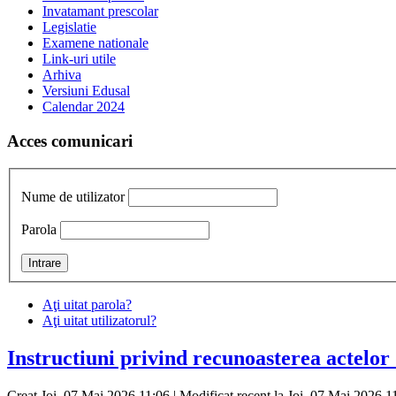
Invatamant prescolar
Legislatie
Examene nationale
Link-uri utile
Arhiva
Versiuni Edusal
Calendar 2024
Acces comunicari
Nume de utilizator
Parola
Aţi uitat parola?
Aţi uitat utilizatorul?
Instructiuni privind recunoasterea actelor 
Creat Joi, 07 Mai 2026 11:06
|
Modificat recent la Joi, 07 Mai 2026 1